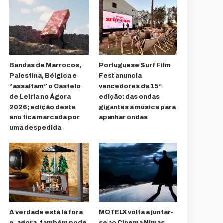
Bandas de Marrocos,
Portuguese Surf Film
Palestina, Bélgica e
Fest anuncia
“assaltam” o Castelo
vencedores da 15ª
de Leiria no Ágora
edição: das ondas
2026; edição deste
gigantes à música para
ano fica marcada por
apanhar ondas
uma despedida
A verdade está lá fora
MOTELX volta a juntar-
e, agora, também pode
se ao Cinema Nimas