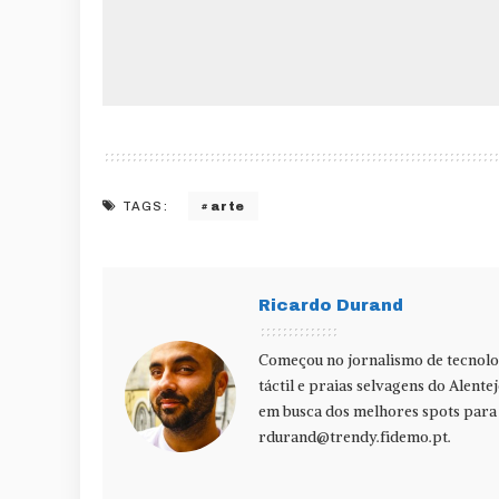
arte
TAGS:
Ricardo Durand
Começou no jornalismo de tecnolog
táctil e praias selvagens do Alente
em busca dos melhores spots para f
rdurand@trendy.fidemo.pt
.