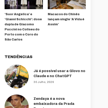
‘Suor Angelica’ e
Macacos do Chinês
‘Gianni Schicchi’: dose
lançam single ‘A Vida é
dupla de Giacomo
Assim’
Puccini no Coliseu do
Porto com o Coro do
São Carlos
TENDÊNCIAS
Já é possível usar a Glovo no
Claude e no ChatGPT
30 Julho, 2026
Zendaya é a nova
embaixadora da Prada