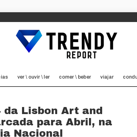
cias
ver \ ouvir \ ler
comer \ beber
viajar
condu
 da Lisbon Art and
rcada para Abril, na
ia Nacional