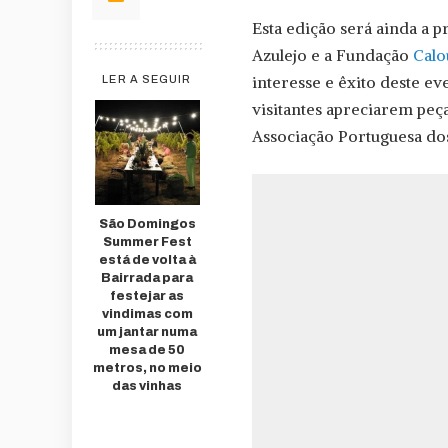
Esta edição será ainda a 
Azulejo e a Fundação
Calo
interesse e êxito deste e
LER A SEGUIR
visitantes apreciarem peça
Associação Portuguesa dos
São Domingos
Summer Fest
está de volta à
Bairrada para
festejar as
vindimas com
um jantar numa
mesa de 50
metros, no meio
das vinhas