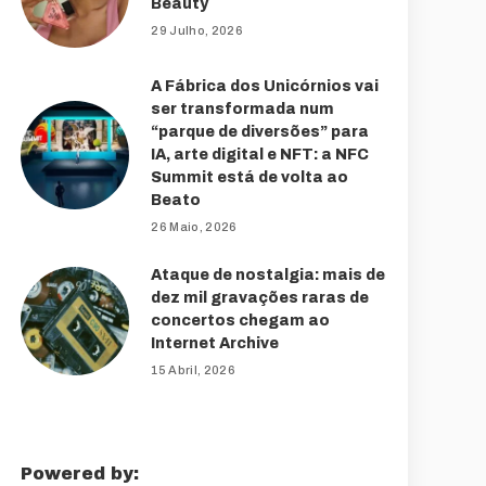
Beauty
29 Julho, 2026
A Fábrica dos Unicórnios vai
ser transformada num
“parque de diversões” para
IA, arte digital e NFT: a NFC
Summit está de volta ao
Beato
26 Maio, 2026
Ataque de nostalgia: mais de
dez mil gravações raras de
concertos chegam ao
Internet Archive
15 Abril, 2026
Powered by: