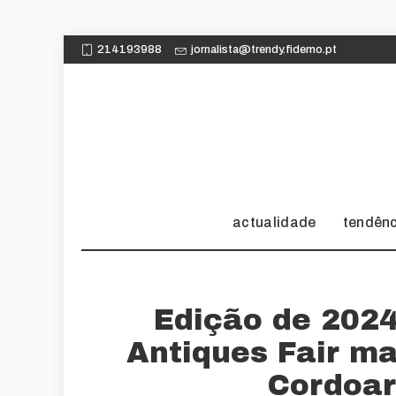
214193988
jornalista@trendy.fidemo.pt
actualidade
tendên
Edição de 2024
Antiques Fair ma
Cordoar