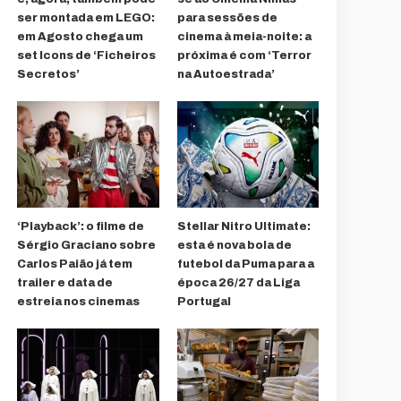
ser montada em LEGO:
para sessões de
em Agosto chega um
cinema à meia-noite: a
set Icons de ‘Ficheiros
próxima é com ‘Terror
Secretos’
na Autoestrada’
‘Playback’: o filme de
Stellar Nitro Ultimate:
Sérgio Graciano sobre
esta é nova bola de
Carlos Paião já tem
futebol da Puma para a
trailer e data de
época 26/27 da Liga
estreia nos cinemas
Portugal