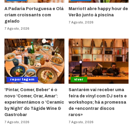
A Padaria Portuguesa e Olá
Marriott abre happy hour de
criam croissants com
Verão junto à piscina
gelado
7 Agosto, 2026
7 Agosto, 2026
reportagem
viver
‘Pintar, Comer, Beber’ é o
Santarém vai receber uma
novo ‘Comer, Orar, Amar’:
feira de vinyl com DJ sets e
experimentámos o ‘Ceramic
workshops; há a promessa
by Night’ do Tágide Wine &
de «encontrar discos
Gastrobar
raros»
7 Agosto, 2026
7 Agosto, 2026