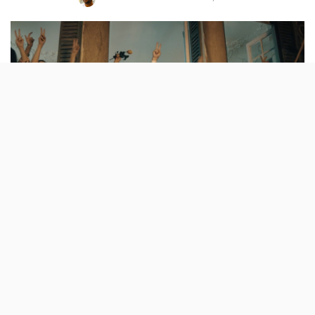
Posted
by
Com Tónan Quito no papel de Mário Soares, o
filme estreia a 22 de Fevereiro e centra-se no
período das eleições presidenciais de 1986,
disputadas com Freitas do Amaral.
Realizado por Sérgio Graciano (Salgueiro Maia – O