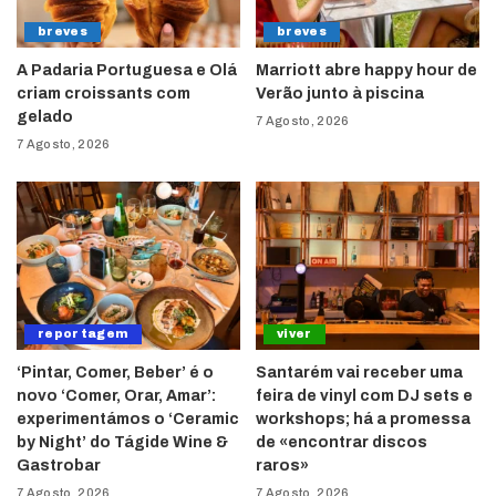
breves
breves
A Padaria Portuguesa e Olá
Marriott abre happy hour de
criam croissants com
Verão junto à piscina
gelado
7 Agosto, 2026
7 Agosto, 2026
reportagem
viver
‘Pintar, Comer, Beber’ é o
Santarém vai receber uma
novo ‘Comer, Orar, Amar’:
feira de vinyl com DJ sets e
experimentámos o ‘Ceramic
workshops; há a promessa
by Night’ do Tágide Wine &
de «encontrar discos
Gastrobar
raros»
7 Agosto, 2026
7 Agosto, 2026