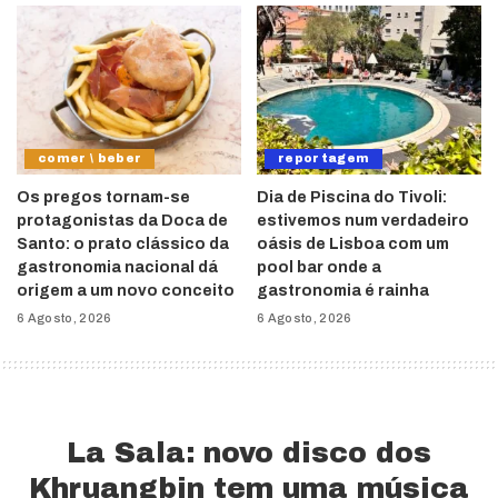
comer \ beber
reportagem
Os pregos tornam-se
Dia de Piscina do Tivoli:
protagonistas da Doca de
estivemos num verdadeiro
Santo: o prato clássico da
oásis de Lisboa com um
gastronomia nacional dá
pool bar onde a
origem a um novo conceito
gastronomia é rainha
6 Agosto, 2026
6 Agosto, 2026
La Sala: novo disco dos
Khruangbin tem uma música