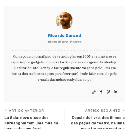
Ricardo Durand
View More Posts
Começou no jornalismo de tecnologias em 2005 e tem interesse
especial por gadgets com ecrã táctil e praias selvagens do Alentejo.
É editor do site Trendy e faz regularmente viagens pelo País em
busca dos melhores spots para fazer surf. Pode falar com ele pelo
e-mail
rdurand@trendy.fidemo.pt
.
ARTIGO ANTERIOR
ARTIGO SEGUINTE
La Sala: novo disco dos
Depois do livro, dos filmes e
Khruangbin tem uma música
das peças de teatro, há uma
inspirada num farol
nova forma de contar a