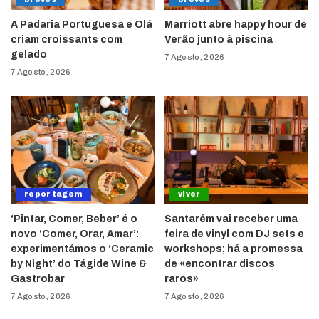
A Padaria Portuguesa e Olá
Marriott abre happy hour de
criam croissants com
Verão junto à piscina
gelado
7 Agosto, 2026
7 Agosto, 2026
reportagem
viver
‘Pintar, Comer, Beber’ é o
Santarém vai receber uma
novo ‘Comer, Orar, Amar’:
feira de vinyl com DJ sets e
experimentámos o ‘Ceramic
workshops; há a promessa
by Night’ do Tágide Wine &
de «encontrar discos
Gastrobar
raros»
7 Agosto, 2026
7 Agosto, 2026