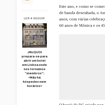
Este ano, e como se come
de banda desenhada, o Am
anos, com várias celebraç
LER A SEGUIR
60 anos de Mônica e os 45
JNcQUOI
prepara-se para
abrir um hotel
em Lisboa onde
nos tornamos
“membros”:
«Não há
hóspedes nem
horários»
O herói da DC criado por J