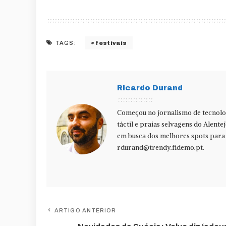
festivais
TAGS:
Ricardo Durand
Começou no jornalismo de tecnolog
táctil e praias selvagens do Alente
em busca dos melhores spots para f
rdurand@trendy.fidemo.pt
.
ARTIGO ANTERIOR