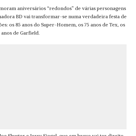
moram aniversários “redondos” de várias personagens
adora BD vai transformar-se numa verdadeira festa de
ões: os 85 anos do Super-Homem, os 75 anos de Tex, os
 anos de Garfield.
oe Shuster e Jerry Siegel, que em breve vai ter direito