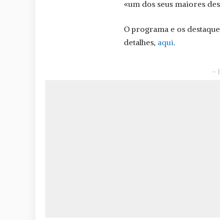
«um dos seus maiores de
O programa e os destaqu
detalhes,
aqui
.
– 