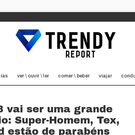
cias
ver \ ouvir \ ler
comer \ beber
viajar
condu
 vai ser uma grande
rio: Super-Homem, Tex,
ld estão de parabéns