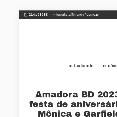
214193988
jornalista@trendy.fidemo.pt
actualidade
tendên
Amadora BD 2023
festa de aniversá
Mônica e Garfie