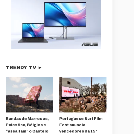
TRENDY TV ►
Bandas de Marrocos,
Portuguese Surf Film
Palestina, Bélgica e
Fest anuncia
“assaltam” o Castelo
vencedores da 15ª