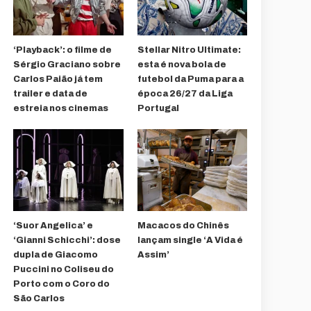
‘Playback’: o filme de
Stellar Nitro Ultimate:
Sérgio Graciano sobre
esta é nova bola de
Carlos Paião já tem
futebol da Puma para a
trailer e data de
época 26/27 da Liga
estreia nos cinemas
Portugal
‘Suor Angelica’ e
Macacos do Chinês
‘Gianni Schicchi’: dose
lançam single ‘A Vida é
dupla de Giacomo
Assim’
Puccini no Coliseu do
Porto com o Coro do
São Carlos