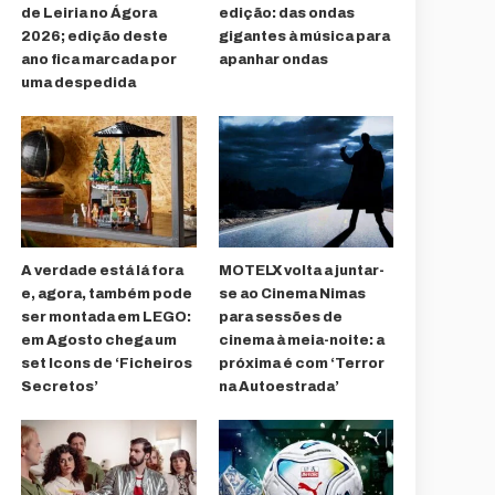
de Leiria no Ágora
edição: das ondas
2026; edição deste
gigantes à música para
ano fica marcada por
apanhar ondas
uma despedida
A verdade está lá fora
MOTELX volta a juntar-
e, agora, também pode
se ao Cinema Nimas
ser montada em LEGO:
para sessões de
em Agosto chega um
cinema à meia-noite: a
set Icons de ‘Ficheiros
próxima é com ‘Terror
Secretos’
na Autoestrada’