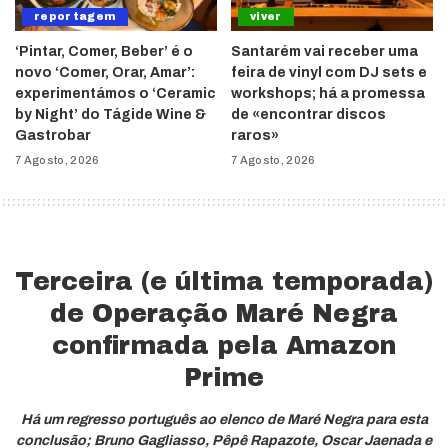
reportagem
viver
‘Pintar, Comer, Beber’ é o
Santarém vai receber uma
novo ‘Comer, Orar, Amar’:
feira de vinyl com DJ sets e
experimentámos o ‘Ceramic
workshops; há a promessa
by Night’ do Tágide Wine &
de «encontrar discos
Gastrobar
raros»
7 Agosto, 2026
7 Agosto, 2026
Terceira (e última temporada)
de Operação Maré Negra
confirmada pela Amazon
Prime
Há um regresso português ao elenco de Maré Negra para esta
conclusão; Bruno Gagliasso, Pêpê Rapazote, Oscar Jaenada e