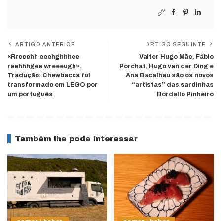
ARTIGO ANTERIOR
ARTIGO SEGUINTE
«Rreeehh eeehghhhee
Valter Hugo Mãe, Fábio
reehhhgee wreeeugh».
Porchat, Hugo van der Ding e
Tradução: Chewbacca foi
Ana Bacalhau são os novos
transformado em LEGO por
“artistas” das sardinhas
um português
Bordallo Pinheiro
Também lhe pode interessar