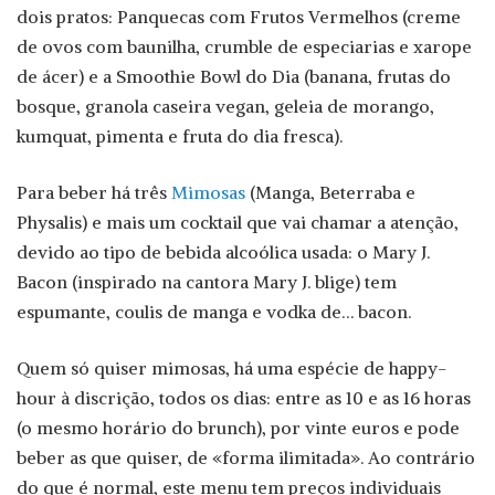
dois pratos: Panquecas com Frutos Vermelhos (creme
de ovos com baunilha, crumble de especiarias e xarope
de ácer) e a Smoothie Bowl do Dia (banana, frutas do
bosque, granola caseira vegan, geleia de morango,
kumquat, pimenta e fruta do dia fresca).
Para beber há três
Mimosas
(Manga, Beterraba e
Physalis) e mais um cocktail que vai chamar a atenção,
devido ao tipo de bebida alcoólica usada: o Mary J.
Bacon (inspirado na cantora Mary J. blige) tem
espumante, coulis de manga e vodka de… bacon.
Quem só quiser mimosas, há uma espécie de happy-
hour à discrição, todos os dias: entre as 10 e as 16 horas
(o mesmo horário do brunch), por vinte euros e pode
beber as que quiser, de «forma ilimitada». Ao contrário
do que é normal, este menu tem preços individuais