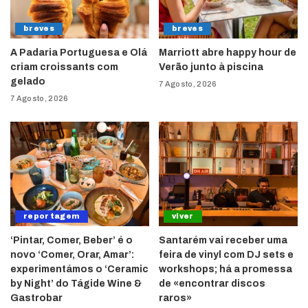
breves
breves
A Padaria Portuguesa e Olá
Marriott abre happy hour de
criam croissants com
Verão junto à piscina
gelado
7 Agosto, 2026
7 Agosto, 2026
reportagem
viver
‘Pintar, Comer, Beber’ é o
Santarém vai receber uma
novo ‘Comer, Orar, Amar’:
feira de vinyl com DJ sets e
experimentámos o ‘Ceramic
workshops; há a promessa
by Night’ do Tágide Wine &
de «encontrar discos
Gastrobar
raros»