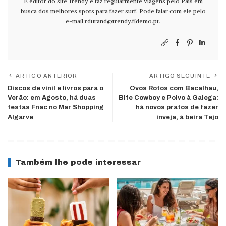
É editor do site Trendy e faz regularmente viagens pelo País em
busca dos melhores spots para fazer surf. Pode falar com ele pelo
e-mail
rdurand@trendy.fidemo.pt
.
ARTIGO ANTERIOR
ARTIGO SEGUINTE
Discos de vinil e livros para o
Ovos Rotos com Bacalhau,
Verão: em Agosto, há duas
Bife Cowboy e Polvo à Galega:
festas Fnac no Mar Shopping
há novos pratos de fazer
Algarve
inveja, à beira Tejo
Também lhe pode interessar