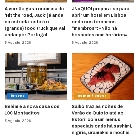
A versão gastronómica de
JNcQUOI prepara-se para
‘Hit the road, Jack’ já anda
abrir um hotel em Lisboa
na estrada: este é o
onde nos tornamos
(grande) food truck que vai
“membros”: «Não há
andar por Portugal
hóspedes nem horários»
5 Agosto, 2026
5 Agosto, 2026
breves
comer \ beber
Belém é a nova casa dos
Saikō traz as noites de
100 Montaditos
Verão de Quioto até ao
Estoril com um menus
5 Agosto, 2026
especiais onde há sashimi,
nigiris, uramakis e mochis