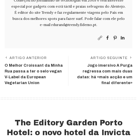
Começou no jornalismo de tecnologias em 2005 e tem interesse
especial por gadgets com ecrã táctil e praias selvagens do Alentejo.
É editor do site Trendy e faz regularmente viagens pelo País em
busca dos melhores spots para fazer surf. Pode falar com ele pelo
e-mail
rdurand@trendy.fidemo.pt
.
ARTIGO ANTERIOR
ARTIGO SEGUINTE
O Melhor Croissant da Minha
Jogo imersivo A Purga
Rua passa a ter o selo vegan
regressa com mais duas
V-Label da European
datas: há «mais acção e um
Vegetarian Union
final diferente»
The Editory Garden Porto
Hotel: o novo hotel da Invicta