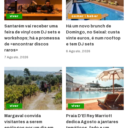
viver
comer \ beber
Santarém vai receber uma
Há um novo brunch de
feira de vinyl com DJ sets e
Domingo, no Seixal: custa
workshops; há a promessa
vinte euros, é num rooftop
de «encontrar discos
e tem DJ sets
raros»
6 Agosto, 2026
7 Agosto, 2026
viver
viver
Margaval convida
Praia D’El Rey Marriott
visitantes a serem
dedica Agosto a jantares
enólogos por um dia em
temáticos, fado e um