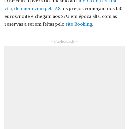
O Ericeira Lovers fica mesmo ao
lado da entrada da
vila, de quem vem pela A8
; os preços começam nos 150
euros/noite e chegam aos 279, em época alta, com as
reservas a serem feitas pelo
site Booking
.
– Publicidade –