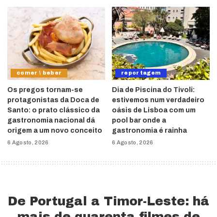
comer \ beber
reportagem
Os pregos tornam-se
Dia de Piscina do Tivoli:
protagonistas da Doca de
estivemos num verdadeiro
Santo: o prato clássico da
oásis de Lisboa com um
gastronomia nacional dá
pool bar onde a
origem a um novo conceito
gastronomia é rainha
6 Agosto, 2026
6 Agosto, 2026
De Portugal a Timor-Leste: há
mais de quarenta filmes de