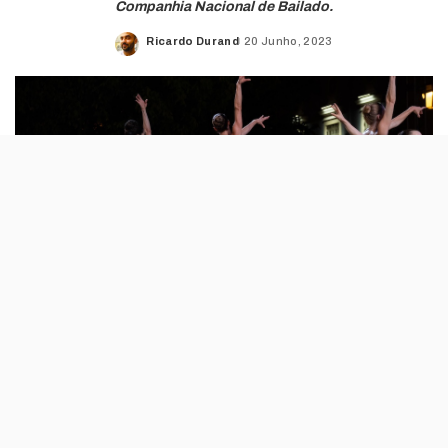
Companhia Nacional de Bailado.
Ricardo Durand
20 Junho, 2023
Posted
by
O Festival ao Largo regressa ao São Carlos
para a sua 15.ª edição. Este ano, o foco volta
a ser na música clássica, com orquestra, e