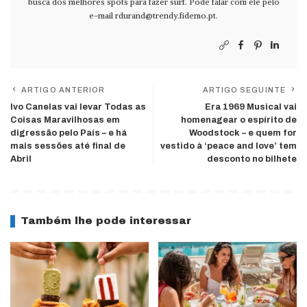
busca dos melhores spots para fazer surf. Pode falar com ele pelo
e-mail
rdurand@trendy.fidemo.pt
.
ARTIGO ANTERIOR
ARTIGO SEGUINTE
Ivo Canelas vai levar Todas as
Era 1969 Musical vai
Coisas Maravilhosas em
homenagear o espírito de
digressão pelo País – e há
Woodstock – e quem for
mais sessões até final de
vestido à ‘peace and love’ tem
Abril
desconto no bilhete
Também lhe pode interessar