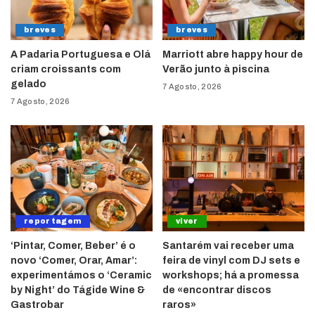
breves
breves
A Padaria Portuguesa e Olá
Marriott abre happy hour de
criam croissants com
Verão junto à piscina
gelado
7 Agosto, 2026
7 Agosto, 2026
reportagem
viver
‘Pintar, Comer, Beber’ é o
Santarém vai receber uma
novo ‘Comer, Orar, Amar’:
feira de vinyl com DJ sets e
experimentámos o ‘Ceramic
workshops; há a promessa
by Night’ do Tágide Wine &
de «encontrar discos
Gastrobar
raros»