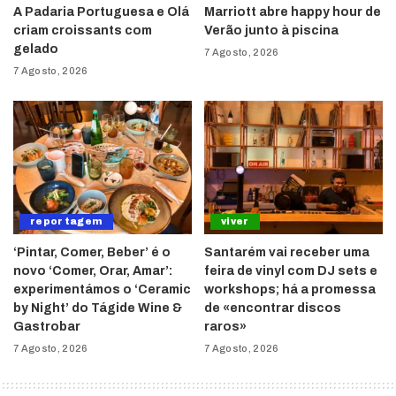
A Padaria Portuguesa e Olá
Marriott abre happy hour de
criam croissants com
Verão junto à piscina
gelado
7 Agosto, 2026
7 Agosto, 2026
reportagem
viver
‘Pintar, Comer, Beber’ é o
Santarém vai receber uma
novo ‘Comer, Orar, Amar’:
feira de vinyl com DJ sets e
experimentámos o ‘Ceramic
workshops; há a promessa
by Night’ do Tágide Wine &
de «encontrar discos
Gastrobar
raros»
7 Agosto, 2026
7 Agosto, 2026