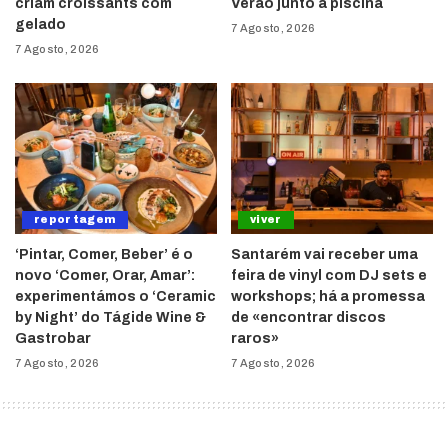
criam croissants com
Verão junto à piscina
gelado
7 Agosto, 2026
7 Agosto, 2026
reportagem
viver
‘Pintar, Comer, Beber’ é o
Santarém vai receber uma
novo ‘Comer, Orar, Amar’:
feira de vinyl com DJ sets e
experimentámos o ‘Ceramic
workshops; há a promessa
by Night’ do Tágide Wine &
de «encontrar discos
Gastrobar
raros»
7 Agosto, 2026
7 Agosto, 2026