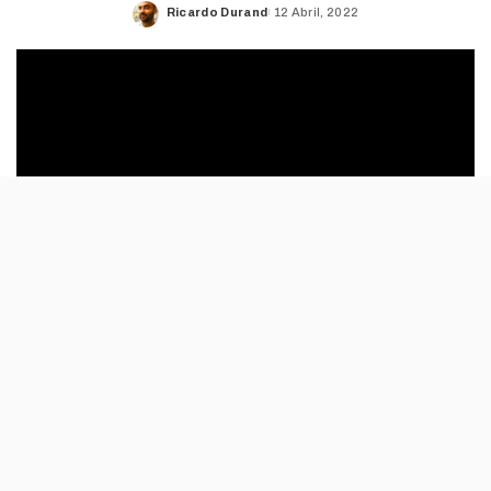
Ricardo Durand
12 Abril, 2022
Posted
by
O sucessor dos mais recentes Os Maias,
Peregrinação e O Ano da Morte de Ricardo
Reis é Um Filme em Forma de Assim; estreia
em Maio, nos cinemas.
Com uma estética que deve fazer lembrar Os Maias,
com os seus cenários feitos pela equipa de cenografia e