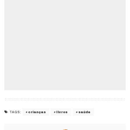
crianças
livros
saúde
TAGS: