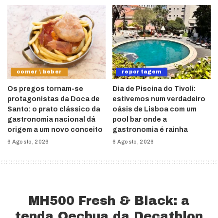
comer \ beber
reportagem
Os pregos tornam-se
Dia de Piscina do Tivoli:
protagonistas da Doca de
estivemos num verdadeiro
Santo: o prato clássico da
oásis de Lisboa com um
gastronomia nacional dá
pool bar onde a
origem a um novo conceito
gastronomia é rainha
6 Agosto, 2026
6 Agosto, 2026
MH500 Fresh & Black: a
tenda Qechua da Decathlon