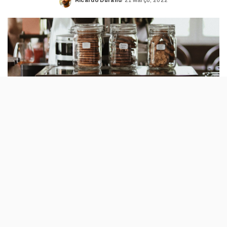
Ricardo Durand
21 Março, 2022
Posted
by
A aplicação de combate ao desperdício
alimentar Too Good To Go passa a contar
com os excedentes dos Fnac Café. Neste
momento, só estão disponíveis lojas na
Grande Lisboa.