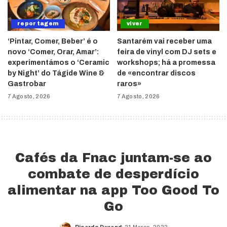
reportagem
viver
‘Pintar, Comer, Beber’ é o
Santarém vai receber uma
novo ‘Comer, Orar, Amar’:
feira de vinyl com DJ sets e
experimentámos o ‘Ceramic
workshops; há a promessa
by Night’ do Tágide Wine &
de «encontrar discos
Gastrobar
raros»
7 Agosto, 2026
7 Agosto, 2026
Cafés da Fnac juntam-se ao
combate de desperdício
alimentar na app Too Good To
Go