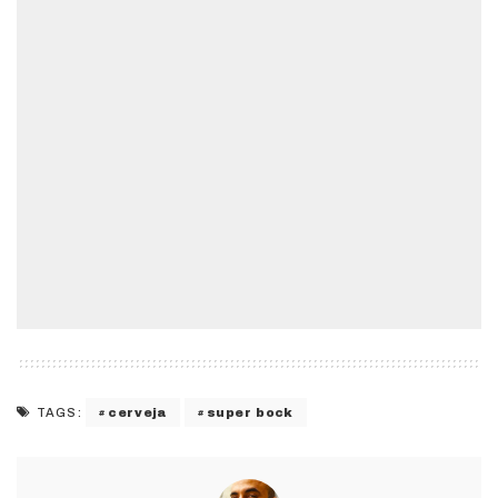
cerveja
super bock
TAGS: