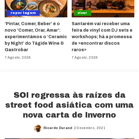
reportagem
viver
‘Pintar, Comer, Beber’ é o
Santarém vai receber uma
novo ‘Comer, Orar, Amar’:
feira de vinyl com DJ sets e
experimentámos o ‘Ceramic
workshops; há a promessa
by Night’ do Tágide Wine &
de «encontrar discos
Gastrobar
raros»
7 Agosto, 2026
7 Agosto, 2026
SOI regressa às raízes da
street food asiática com uma
nova carta de Inverno
Ricardo Durand
2 Dezembro, 2021
Posted
by