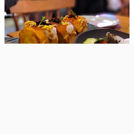
Criada pelo chef Maurício Vale, a carta de
Inverno do restaurante Soi chama-se Back to
the Roots. É uma «viagem gastronómica e
cultural do mundo moderno e antigo
asiático».
O Soi, um dos primeiros restaurantes a promover o