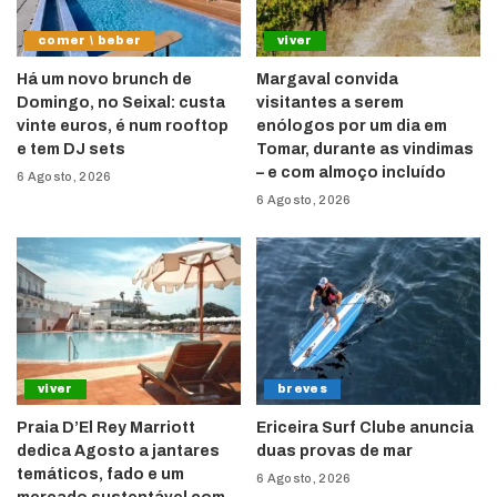
comer \ beber
viver
Há um novo brunch de
Margaval convida
Domingo, no Seixal: custa
visitantes a serem
vinte euros, é num rooftop
enólogos por um dia em
e tem DJ sets
Tomar, durante as vindimas
– e com almoço incluído
6 Agosto, 2026
6 Agosto, 2026
viver
breves
Praia D’El Rey Marriott
Ericeira Surf Clube anuncia
dedica Agosto a jantares
duas provas de mar
temáticos, fado e um
6 Agosto, 2026