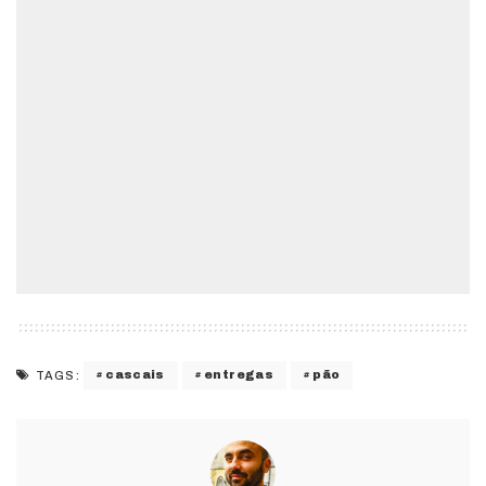
cascais
entregas
pão
TAGS: