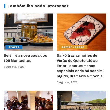
Também lhe pode interessar
breves
comer \ beber
Belém é a nova casa dos
Saikō traz as noites de
100 Montaditos
Verão de Quioto até ao
Estoril com um menus
5 Agosto, 2026
especiais onde há sashimi,
nigiris, uramakis e mochis
5 Agosto, 2026