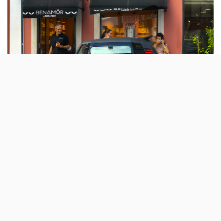
A Citroen está, esta semana, a fazer a
apresentação oficial de um novo veículo
exclusivo para a cidade. O AMI não é um
automóvel e quer concorrer com as
trotinetas e scooters eléctricas.
Parece um automóvel, mas não é um automóvel. É esta