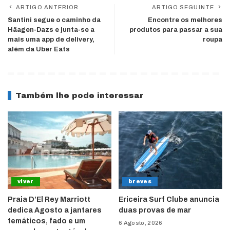
ARTIGO ANTERIOR
ARTIGO SEGUINTE
Santini segue o caminho da
Encontre os melhores
Häagen-Dazs e junta-se a
produtos para passar a sua
mais uma app de delivery,
roupa
além da Uber Eats
Também lhe pode interessar
viver
breves
Praia D’El Rey Marriott
Ericeira Surf Clube anuncia
dedica Agosto a jantares
duas provas de mar
temáticos, fado e um
6 Agosto, 2026