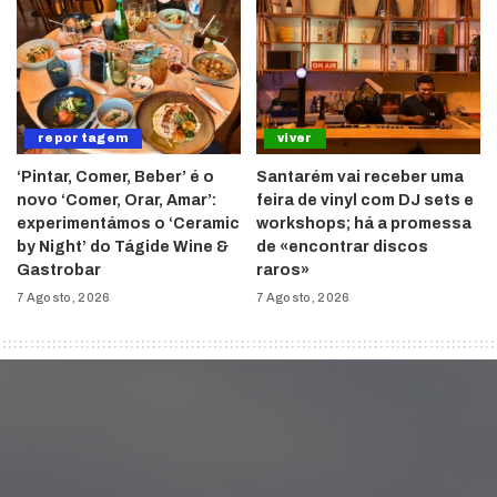
reportagem
viver
‘Pintar, Comer, Beber’ é o
Santarém vai receber uma
novo ‘Comer, Orar, Amar’:
feira de vinyl com DJ sets e
experimentámos o ‘Ceramic
workshops; há a promessa
by Night’ do Tágide Wine &
de «encontrar discos
Gastrobar
raros»
7 Agosto, 2026
7 Agosto, 2026