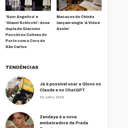
‘Suor Angelica’ e
Macacos do Chinês
‘Gianni Schicchi’: dose
lançam single ‘A Vida é
dupla de Giacomo
Assim’
Puccini no Coliseu do
Porto com o Coro do
São Carlos
TENDÊNCIAS
Já é possível usar a Glovo no
Claude e no ChatGPT
30 Julho, 2026
Zendaya é a nova
embaixadora da Prada