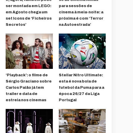
ser montada em LEGO:
para sessões de
em Agosto chega um
cinema à meia-noite: a
set Icons de ‘Ficheiros
próxima é com ‘Terror
Secretos’
na Autoestrada’
‘Playback’: o filme de
Stellar Nitro Ultimate:
Sérgio Graciano sobre
esta é nova bola de
Carlos Paião já tem
futebol da Puma para a
trailer e data de
época 26/27 da Liga
estreia nos cinemas
Portugal