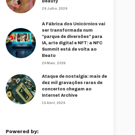
Beauty
29 Julho, 2026
A Fábrica dos Unicórnios vai
ser transformada num
“parque de diversões” para
IA, arte digital e NFT: a NFC
Summit está de volta ao
Beato
26 Maio, 2026
Ataque de nostalgia: mais de
dez mil gravações raras de
concertos chegam ao
Internet Archive
15 Abril, 2026
Powered by: