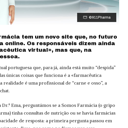
©911Pharma
mácia tem um novo site que, no futuro
ja online. Os responsáveis dizem ainda
cêutica virtual», mas que, na
pessoa.
al portuguesa que, para já, ainda está muito “despida”
as únicas coisas que funciona é a «farmacêutica
na realidade é uma profissional de “carne e osso”, a
chat.
a Dr.ª Ema, perguntámos se a Somos Farmácia (o gripo
arma) tinha consultas de nutrição ou se havia farmácias
apacidade de resposta: a primeira pergunta passou em