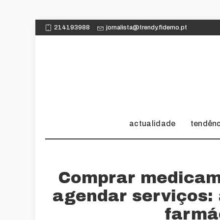
214193988
jornalista@trendy.fidemo.pt
actualidade
tendên
Comprar medicame
agendar serviços:
farmá