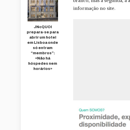
branco, mas à segunda, a 
informação no site.
JNcQUOI
prepara-se para
abrir um hotel
em Lisboa onde
só entram
“membros”:
«Não há
hóspedes nem
horários»