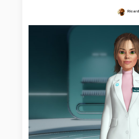
Ricar
Poste
by