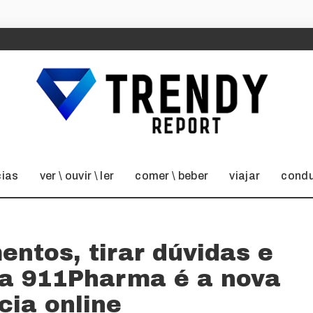
cias
ver \ ouvir \ ler
comer \ beber
viajar
condu
ntos, tirar dúvidas e
 a 911Pharma é a nova
cia online