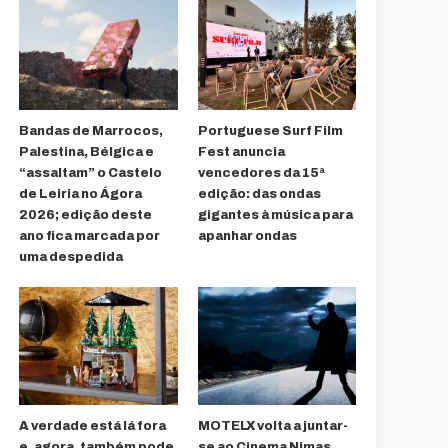
Bandas de Marrocos,
Portuguese Surf Film
Palestina, Bélgica e
Fest anuncia
“assaltam” o Castelo
vencedores da 15ª
de Leiria no Ágora
edição: das ondas
2026; edição deste
gigantes à música para
ano fica marcada por
apanhar ondas
uma despedida
A verdade está lá fora
MOTELX volta a juntar-
e, agora, também pode
se ao Cinema Nimas