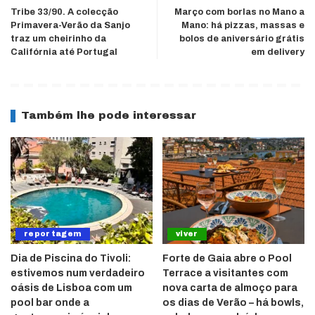
Tribe 33/90. A colecção
Março com borlas no Mano a
Primavera-Verão da Sanjo
Mano: há pizzas, massas e
traz um cheirinho da
bolos de aniversário grátis
Califórnia até Portugal
em delivery
Também lhe pode interessar
reportagem
viver
Dia de Piscina do Tivoli:
Forte de Gaia abre o Pool
estivemos num verdadeiro
Terrace a visitantes com
oásis de Lisboa com um
nova carta de almoço para
pool bar onde a
os dias de Verão – há bowls,