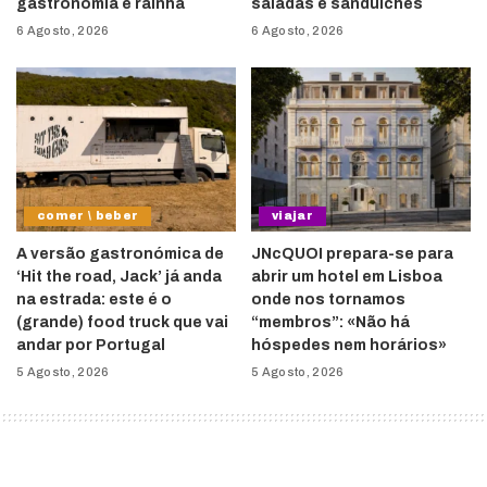
gastronomia é rainha
saladas e sanduíches
6 Agosto, 2026
6 Agosto, 2026
comer \ beber
viajar
A versão gastronómica de
JNcQUOI prepara-se para
‘Hit the road, Jack’ já anda
abrir um hotel em Lisboa
na estrada: este é o
onde nos tornamos
(grande) food truck que vai
“membros”: «Não há
andar por Portugal
hóspedes nem horários»
5 Agosto, 2026
5 Agosto, 2026