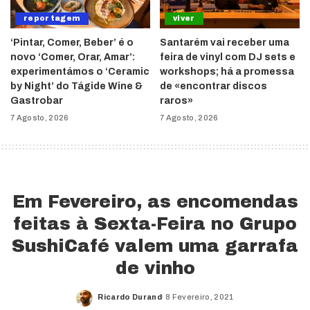
reportagem
viver
‘Pintar, Comer, Beber’ é o
Santarém vai receber uma
novo ‘Comer, Orar, Amar’:
feira de vinyl com DJ sets e
experimentámos o ‘Ceramic
workshops; há a promessa
by Night’ do Tágide Wine &
de «encontrar discos
Gastrobar
raros»
7 Agosto, 2026
7 Agosto, 2026
Em Fevereiro, as encomendas
feitas à Sexta-Feira no Grupo
SushiCafé valem uma garrafa
de vinho
Ricardo Durand
8 Fevereiro, 2021
Posted