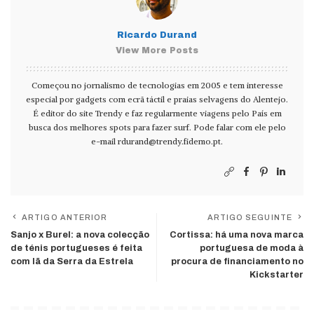
Ricardo Durand
View More Posts
Começou no jornalismo de tecnologias em 2005 e tem interesse
especial por gadgets com ecrã táctil e praias selvagens do Alentejo.
É editor do site Trendy e faz regularmente viagens pelo País em
busca dos melhores spots para fazer surf. Pode falar com ele pelo
e-mail
rdurand@trendy.fidemo.pt
.
ARTIGO ANTERIOR
ARTIGO SEGUINTE
Sanjo x Burel: a nova colecção
Cortissa: há uma nova marca
de ténis portugueses é feita
portuguesa de moda à
com lã da Serra da Estrela
procura de financiamento no
Kickstarter