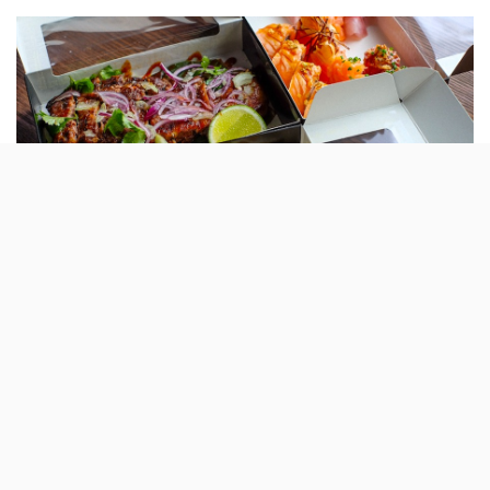
by
Os seis restaurantes do grupo Grupo
SushiCafé estão com uma oferta durante
todo o mês de Fevereiro: encomendas acima
de 25 euros recebem grátis uma garrafa de
vinho Fiuza.
Quem fizer uma encomenda igual ou superior a 25