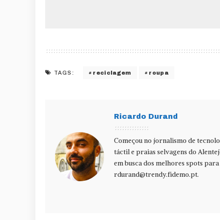
reciclagem
roupa
TAGS:
Ricardo Durand
Começou no jornalismo de tecnolog
táctil e praias selvagens do Alente
em busca dos melhores spots para f
rdurand@trendy.fidemo.pt
.