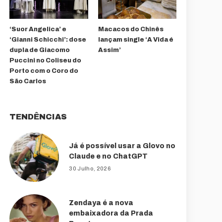
‘Suor Angelica’ e
Macacos do Chinês
‘Gianni Schicchi’: dose
lançam single ‘A Vida é
dupla de Giacomo
Assim’
Puccini no Coliseu do
Porto com o Coro do
São Carlos
TENDÊNCIAS
Já é possível usar a Glovo no
Claude e no ChatGPT
30 Julho, 2026
Zendaya é a nova
embaixadora da Prada