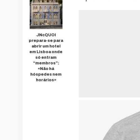
JNcQUOI
prepara-se para
abrir um hotel
em Lisboa onde
só entram
“membros”:
«Não há
hóspedes nem
horários»