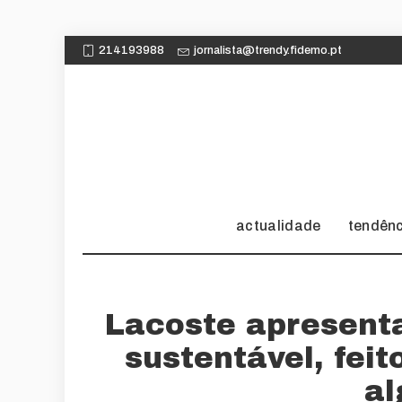
214193988
jornalista@trendy.fidemo.pt
actualidade
tendên
Lacoste apresenta
sustentável, fei
al