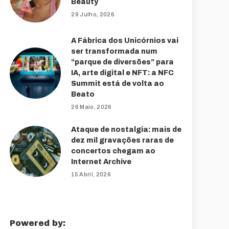
Beauty
29 Julho, 2026
A Fábrica dos Unicórnios vai
ser transformada num
“parque de diversões” para
IA, arte digital e NFT: a NFC
Summit está de volta ao
Beato
26 Maio, 2026
Ataque de nostalgia: mais de
dez mil gravações raras de
concertos chegam ao
Internet Archive
15 Abril, 2026
Powered by: