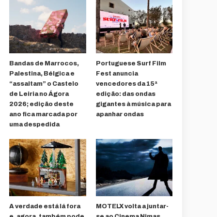
Bandas de Marrocos,
Portuguese Surf Film
Palestina, Bélgica e
Fest anuncia
“assaltam” o Castelo
vencedores da 15ª
de Leiria no Ágora
edição: das ondas
2026; edição deste
gigantes à música para
ano fica marcada por
apanhar ondas
uma despedida
A verdade está lá fora
MOTELX volta a juntar-
e, agora, também pode
se ao Cinema Nimas