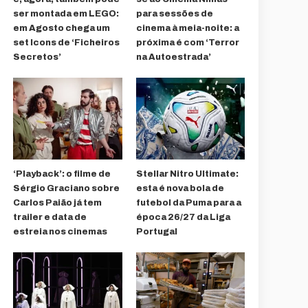
ser montada em LEGO:
para sessões de
em Agosto chega um
cinema à meia-noite: a
set Icons de ‘Ficheiros
próxima é com ‘Terror
Secretos’
na Autoestrada’
‘Playback’: o filme de
Stellar Nitro Ultimate:
Sérgio Graciano sobre
esta é nova bola de
Carlos Paião já tem
futebol da Puma para a
trailer e data de
época 26/27 da Liga
estreia nos cinemas
Portugal