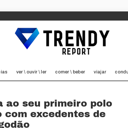
cias
ver \ ouvir \ ler
comer \ beber
viajar
condu
 ao seu primeiro polo
to com excedentes de
godão