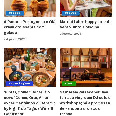
breves
breves
A Padaria Portuguesa e Olá
Marriott abre happy hour de
criam croissants com
Verão junto à piscina
gelado
7 Agosto, 2026
7 Agosto, 2026
reportagem
viver
‘Pintar, Comer, Beber’ é o
Santarém vai receber uma
novo ‘Comer, Orar, Amar’:
feira de vinyl com DJ sets e
experimentámos o ‘Ceramic
workshops; há a promessa
by Night’ do Tágide Wine &
de «encontrar discos
Gastrobar
raros»