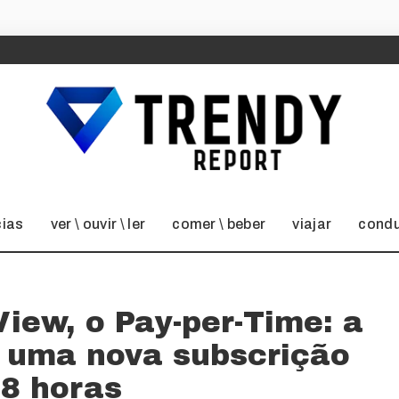
cias
ver \ ouvir \ ler
comer \ beber
viajar
condu
View, o Pay-per-Time: a
m uma nova subscrição
48 horas