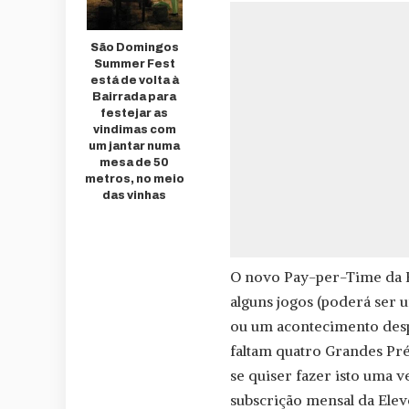
São Domingos
Summer Fest
está de volta à
Bairrada para
festejar as
vindimas com
um jantar numa
mesa de 50
metros, no meio
das vinhas
O novo Pay-per-Time da 
alguns jogos (poderá ser 
ou um acontecimento des
faltam quatro Grandes Pré
se quiser fazer isto uma 
subscrição mensal da Eleve