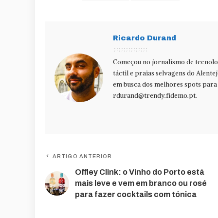
Ricardo Durand
Começou no jornalismo de tecnolog
táctil e praias selvagens do Alente
em busca dos melhores spots para f
rdurand@trendy.fidemo.pt
.
ARTIGO ANTERIOR
Offley Clink: o Vinho do Porto está
mais leve e vem em branco ou rosé
para fazer cocktails com tónica