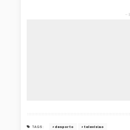
– 
desporto
televis\ao
TAGS: