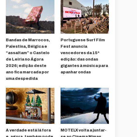
Bandas de Marrocos,
Portuguese Surf Film
Palestina, Bélgica e
Fest anuncia
“assaltam” o Castelo
vencedores da 15ª
de Leiria no Ágora
edição: das ondas
2026; edição deste
gigantes à música para
ano fica marcada por
apanhar ondas
uma despedida
A verdade está lá fora
MOTELX volta a juntar-
e, agora, também pode
se ao Cinema Nimas