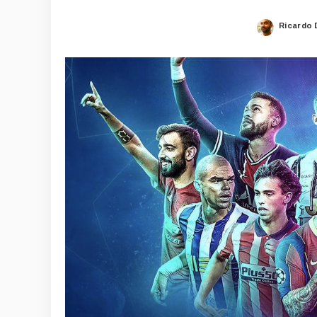
Ricardo 
Posted
by