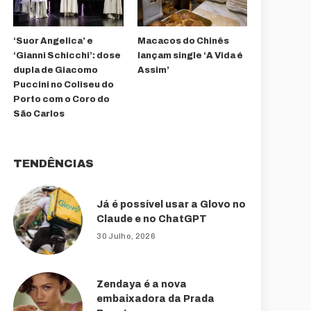
‘Suor Angelica’ e
Macacos do Chinês
‘Gianni Schicchi’: dose
lançam single ‘A Vida é
dupla de Giacomo
Assim’
Puccini no Coliseu do
Porto com o Coro do
São Carlos
TENDÊNCIAS
Já é possível usar a Glovo no
Claude e no ChatGPT
30 Julho, 2026
Zendaya é a nova
embaixadora da Prada