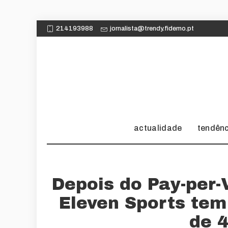
214193988
jornalista@trendy.fidemo.pt
actualidade
tendên
Depois do Pay-per-
Eleven Sports te
de 