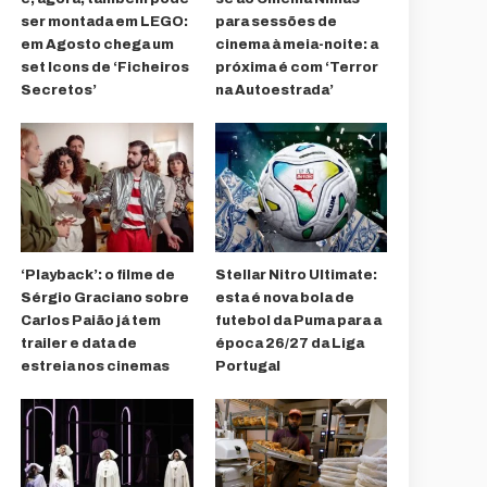
ser montada em LEGO:
para sessões de
em Agosto chega um
cinema à meia-noite: a
set Icons de ‘Ficheiros
próxima é com ‘Terror
Secretos’
na Autoestrada’
‘Playback’: o filme de
Stellar Nitro Ultimate:
Sérgio Graciano sobre
esta é nova bola de
Carlos Paião já tem
futebol da Puma para a
trailer e data de
época 26/27 da Liga
estreia nos cinemas
Portugal