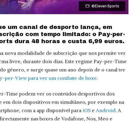
©Eleven Sports
que um canal de desporto lança, em
scrição com tempo limitado: o Pay-per-
orts dura 48 horas e custa 6,99 euros.
ma nova modalidade de subscrição que nos permite ver
orma livre, durante dois dias. Este regime Pay-per-Time
do género, e surge quase um ano depois de o canal ter
y-per-View para ver um combate de boxe
.
per-Time podem ver os conteúdos desportivos dos
e em dois dispositivos em simultâneo, por exemplo na
artphone, com a app disponível para
iOS
e
Android
. A
 directamente nas boxes de Vodafone, Nos, Meo e