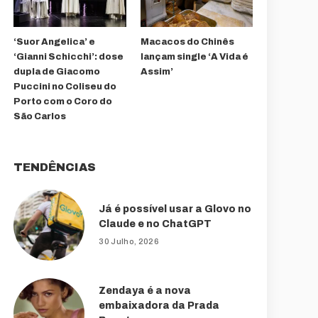
‘Suor Angelica’ e
Macacos do Chinês
‘Gianni Schicchi’: dose
lançam single ‘A Vida é
dupla de Giacomo
Assim’
Puccini no Coliseu do
Porto com o Coro do
São Carlos
TENDÊNCIAS
Já é possível usar a Glovo no
Claude e no ChatGPT
30 Julho, 2026
Zendaya é a nova
embaixadora da Prada