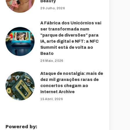
Beauty
29 Julho, 2026
A Fábrica dos Unicórnios vai
ser transformada num
“parque de diversões” para
IA, arte digital e NFT: a NFC
Summit está de volta ao
Beato
26 Maio, 2026
Ataque de nostalgia: mais de
dez mil gravações raras de
concertos chegam ao
Internet Archive
15 Abril, 2026
Powered by: