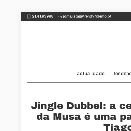
214193988
jornalista@trendy.fidemo.pt
actualidade
tendên
Jingle Dubbel: a c
da Musa é uma pa
Tiag