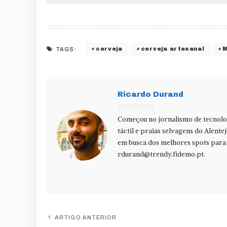
cerveja
cerveja artesanal
TAGS:
Ricardo Durand
Começou no jornalismo de tecnolog
táctil e praias selvagens do Alente
em busca dos melhores spots para f
rdurand@trendy.fidemo.pt
.
ARTIGO ANTERIOR