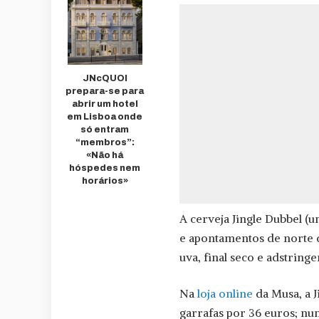
JNcQUOI
prepara-se para
abrir um hotel
em Lisboa onde
só entram
“membros”:
«Não há
hóspedes nem
horários»
A cerveja Jingle Dubbel (
e apontamentos de norte d
uva, final seco e adstringe
Na
loja online
da Musa, a 
garrafas por 36 euros; nu