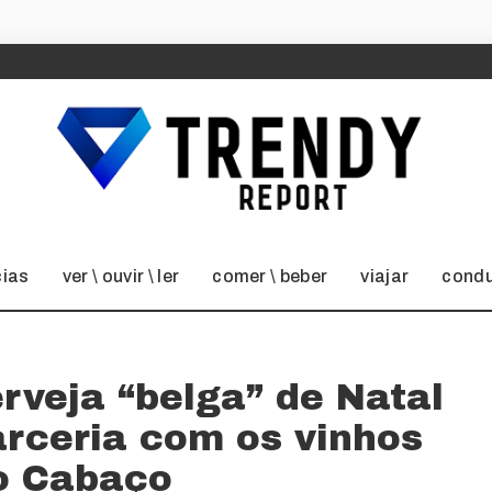
cias
ver \ ouvir \ ler
comer \ beber
viajar
condu
erveja “belga” de Natal
rceria com os vinhos
o Cabaço