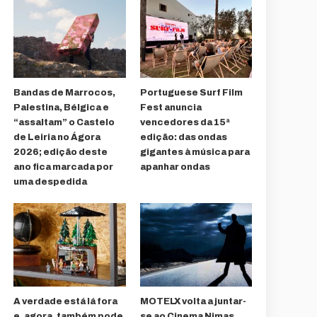
Bandas de Marrocos,
Portuguese Surf Film
Palestina, Bélgica e
Fest anuncia
“assaltam” o Castelo
vencedores da 15ª
de Leiria no Ágora
edição: das ondas
2026; edição deste
gigantes à música para
ano fica marcada por
apanhar ondas
uma despedida
A verdade está lá fora
MOTELX volta a juntar-
e, agora, também pode
se ao Cinema Nimas