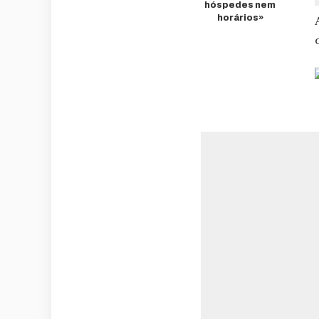
hóspedes nem
horários»