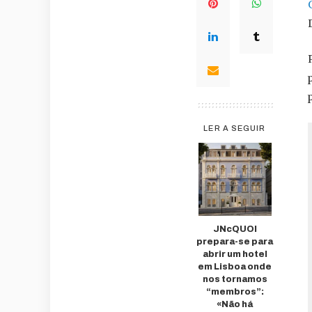
LER A SEGUIR
JNcQUOI
prepara-se para
abrir um hotel
em Lisboa onde
nos tornamos
“membros”:
«Não há