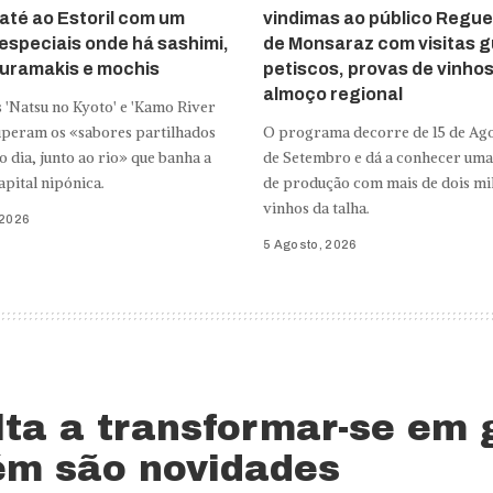
até ao Estoril com um
vindimas ao público Regu
speciais onde há sashimi,
de Monsaraz com visitas g
, uramakis e mochis
petiscos, provas de vinho
almoço regional
 'Natsu no Kyoto' e 'Kamo River
cuperam os «sabores partilhados
O programa decorre de 15 de Ago
do dia, junto ao rio» que banha a
de Setembro e dá a conhecer uma
apital nipónica.
de produção com mais de dois mil
vinhos da talha.
 2026
5 Agosto, 2026
ta a transformar-se em g
ém são novidades