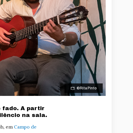
©Rita Pinto
fado. A partir
ilêncio na sala.
pub, em
Campo de