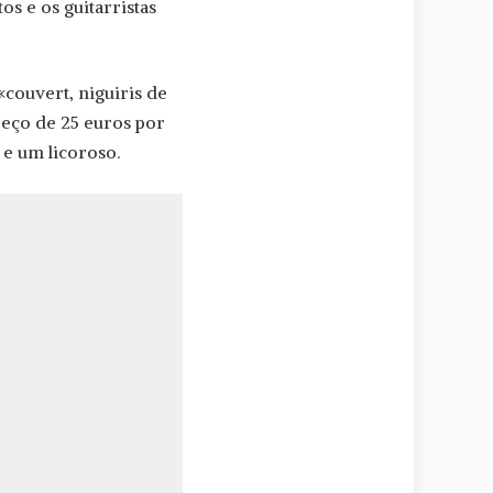
os e os guitarristas
couvert, niguiris de
reço de 25 euros por
e um licoroso.