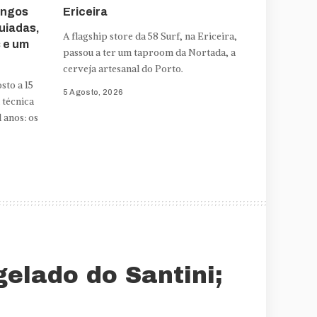
engos
Ericeira
uiadas,
A flagship store da 58 Surf, na Ericeira,
s e um
passou a ter um taproom da Nortada, a
cerveja artesanal do Porto.
sto a 15
5 Agosto, 2026
 técnica
 anos: os
elado do Santini;