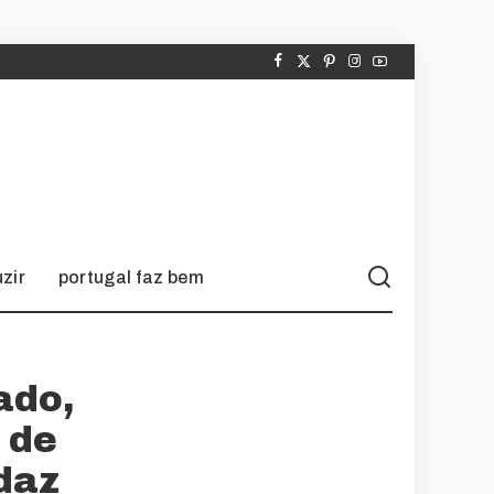
zir
portugal faz bem
ado,
 de
daz