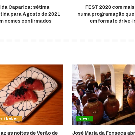
l da Caparica: sétima
FEST 2020 com mais 
tida para Agosto de 2021
numa programação que i
em nomes confirmados
em formato drive-i
r \ beber
viver
raz as noites de Verão de
José Maria da Fonseca abr