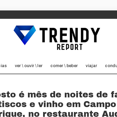
cias
ver \ ouvir \ ler
comer \ beber
viajar
condu
sto é mês de noites de f
tiscos e vinho em Campo
rique, no restaurante Au