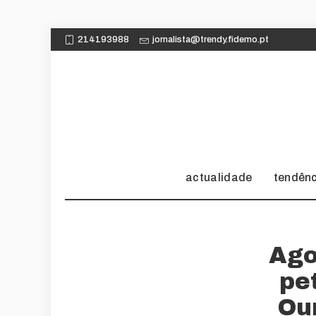
214193988
jornalista@trendy.fidemo.pt
actualidade
tendên
Ago
pe
Ou