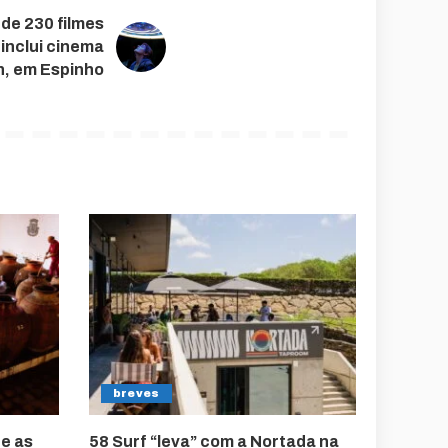
de 230 filmes
nclui cinema
n, em Espinho
breves
e as
58 Surf “leva” com a Nortada na