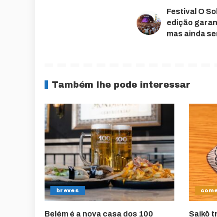
Festival O So
edição garan
mas ainda s
Também lhe pode interessar
breves
come
Belém é a nova casa dos 100
Saikō t