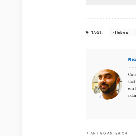
lisboa
TAGS:
Ri
Com
táct
em b
rdu
ARTIGO ANTERIOR