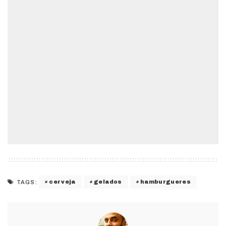
cerveja
gelados
hamburgueres
TAGS: