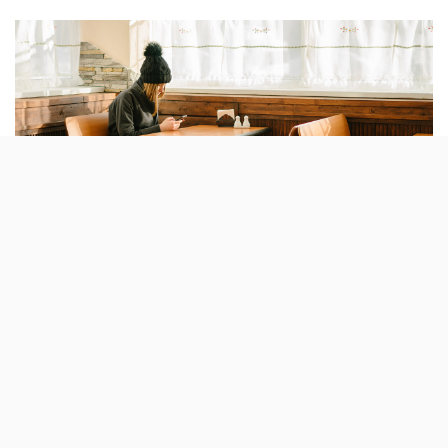
by
Já não há dúvida (se alguma vez chegou a
existir) de que a restauração é das
actividades mais afectadas pela pandemia
de COVID-19 e das que mais vai mudar este
ano. Será esta proposta da Zomato um
desses sinais?