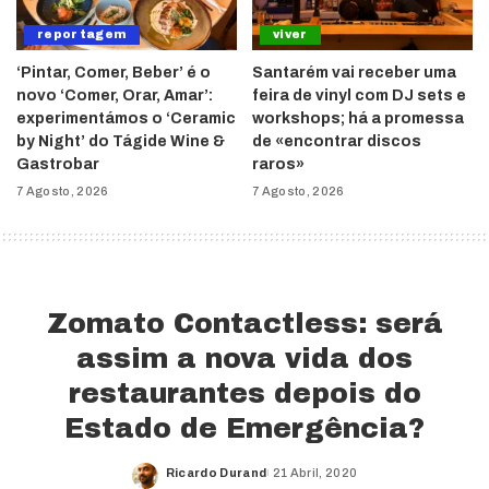
reportagem
viver
‘Pintar, Comer, Beber’ é o
Santarém vai receber uma
novo ‘Comer, Orar, Amar’:
feira de vinyl com DJ sets e
experimentámos o ‘Ceramic
workshops; há a promessa
by Night’ do Tágide Wine &
de «encontrar discos
Gastrobar
raros»
7 Agosto, 2026
7 Agosto, 2026
Zomato Contactless: será
assim a nova vida dos
restaurantes depois do
Estado de Emergência?
Ricardo Durand
21 Abril, 2020
Posted