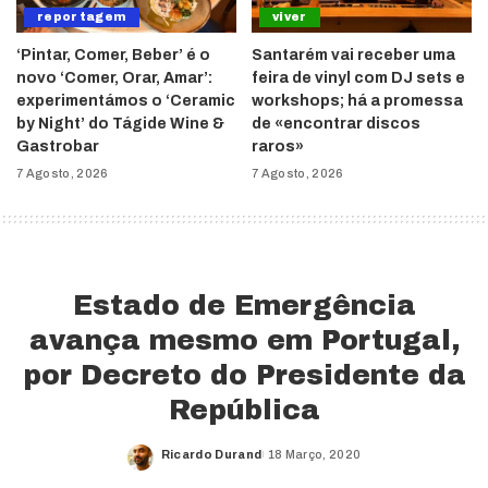
reportagem
viver
‘Pintar, Comer, Beber’ é o
Santarém vai receber uma
novo ‘Comer, Orar, Amar’:
feira de vinyl com DJ sets e
experimentámos o ‘Ceramic
workshops; há a promessa
by Night’ do Tágide Wine &
de «encontrar discos
Gastrobar
raros»
7 Agosto, 2026
7 Agosto, 2026
Estado de Emergência
avança mesmo em Portugal,
por Decreto do Presidente da
República
Ricardo Durand
18 Março, 2020
Posted
by