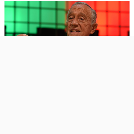
Era uma medida que se adivinhava, na
sequência do aumento de casos positivos
com o novo Coronavírus: depois de se reunir
com o Conselho de Estado, Marcelo Rebelo de
Sousa decretou Emergência Nacional.
Quando foi entrevistado por Rodrigues Guedes de
Carvalho na SIC, na passada Segunda-Feira, o