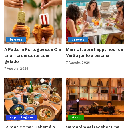
breves
breves
A Padaria Portuguesa e Olá
Marriott abre happy hour de
criam croissants com
Verão junto à piscina
gelado
7 Agosto, 2026
7 Agosto, 2026
reportagem
viver
‘Pintar, Comer, Beber’ é o
Santarém vai receber uma