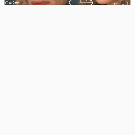
A Google e a Cetelem anunciaram no espaço
de 24 horas dois estudos sobre a mesma
coisa, mas com resultados diferentes. Uma
diz que mais de metade dos portugueses
quer fazer compras na Black Friday, a outra
mostra precisamente o contrário.
Faltam poucos dias para a Black Friday, uma tradição
que começou aos poucos a entrar na cultura portuguesa
e que actualmente motiva campanhas de quase todas as
marcas e lojas, muitas vezes numa acção de pura
promoção ao consumismo desenfreado.