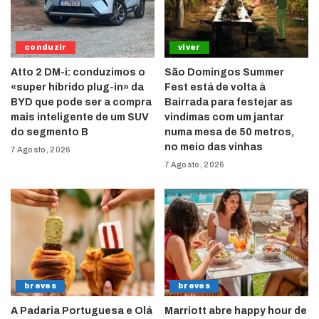
conduzir
viver
Atto 2 DM-i: conduzimos o
São Domingos Summer
«super híbrido plug-in» da
Fest está de volta à
BYD que pode ser a compra
Bairrada para festejar as
mais inteligente de um SUV
vindimas com um jantar
do segmento B
numa mesa de 50 metros,
no meio das vinhas
7 Agosto, 2026
7 Agosto, 2026
breves
breves
A Padaria Portuguesa e Olá
Marriott abre happy hour de