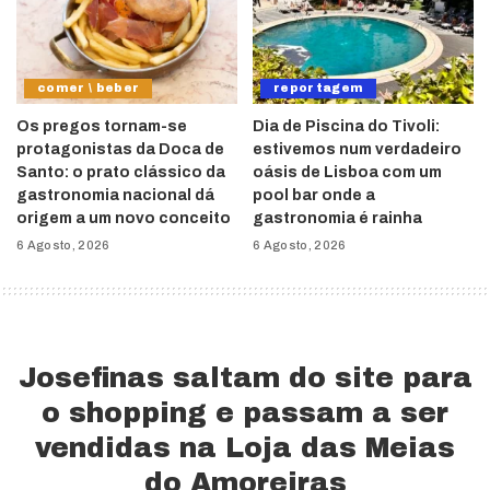
comer \ beber
reportagem
Os pregos tornam-se
Dia de Piscina do Tivoli:
protagonistas da Doca de
estivemos num verdadeiro
Santo: o prato clássico da
oásis de Lisboa com um
gastronomia nacional dá
pool bar onde a
origem a um novo conceito
gastronomia é rainha
6 Agosto, 2026
6 Agosto, 2026
Josefinas saltam do site para
o shopping e passam a ser
vendidas na Loja das Meias
do Amoreiras