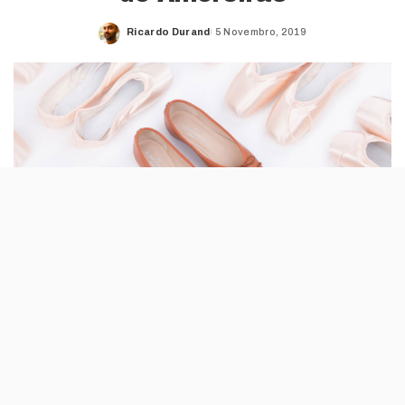
Ricardo Durand
5 Novembro, 2019
Posted
by
Não é a primeira vez que a Josefinas vende
bailarinas, ténis e botas numa loja física,
mas desta vez o conceito não se baseia num
espaço pop-up. É uma parceria com a Loja
das Meias.