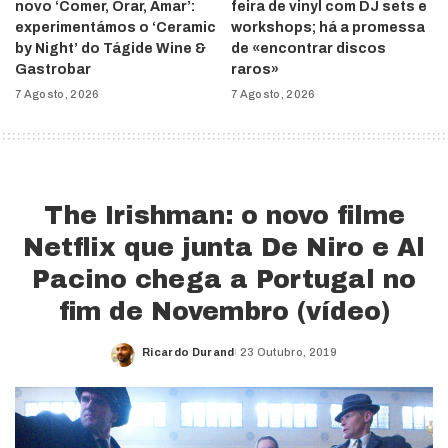
novo ‘Comer, Orar, Amar’:
feira de vinyl com DJ sets e
experimentámos o ‘Ceramic
workshops; há a promessa
by Night’ do Tágide Wine &
de «encontrar discos
Gastrobar
raros»
7 Agosto, 2026
7 Agosto, 2026
The Irishman: o novo filme
Netflix que junta De Niro e Al
Pacino chega a Portugal no
fim de Novembro (vídeo)
Ricardo Durand
23 Outubro, 2019
Posted
by