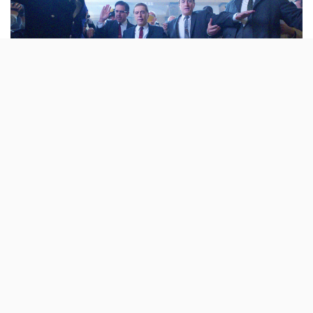
Está quase a chegar um dos filmes do ano à
Netflix. The Irishman é um filme sobre o
mundo do crime na América na segunda
metade do século XX e está recheado de
estrelas: Robert De Niro, Al Pacino e Joe
Pesci.
Já lá vai o tempo em que os grandes filmes estavam
reservados para estreias exclusivas no cinema. Com a
chegada em força das plataformas de streaming, da sua