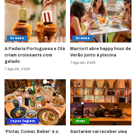
breves
breves
A Padaria Portuguesa e Olá
Marriott abre happy hour de
criam croissants com
Verão junto à piscina
gelado
7 Agosto, 2026
7 Agosto, 2026
reportagem
viver
‘Pintar, Comer, Beber’ é o
Santarém vai receber uma