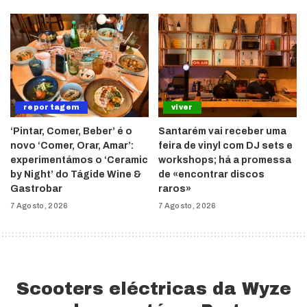
reportagem
viver
‘Pintar, Comer, Beber’ é o
Santarém vai receber uma
novo ‘Comer, Orar, Amar’:
feira de vinyl com DJ sets e
experimentámos o ‘Ceramic
workshops; há a promessa
by Night’ do Tágide Wine &
de «encontrar discos
Gastrobar
raros»
7 Agosto, 2026
7 Agosto, 2026
Scooters eléctricas da Wyze