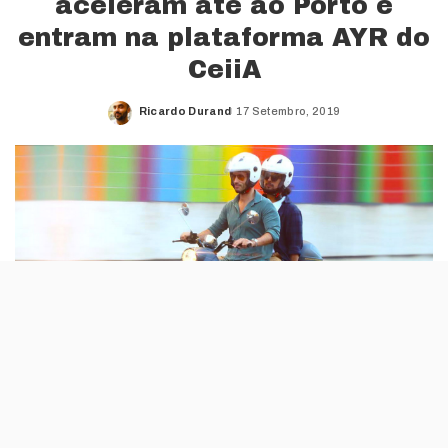
aceleram até ao Porto e
entram na plataforma AYR do
CeiiA
Ricardo Durand
17 Setembro, 2019
Posted
by
Depois de se terem estreado em Lisboa,