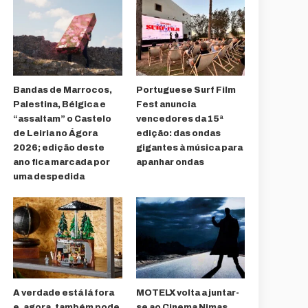
Bandas de Marrocos,
Portuguese Surf Film
Palestina, Bélgica e
Fest anuncia
“assaltam” o Castelo
vencedores da 15ª
de Leiria no Ágora
edição: das ondas
2026; edição deste
gigantes à música para
ano fica marcada por
apanhar ondas
uma despedida
A verdade está lá fora
MOTELX volta a juntar-
e, agora, também pode
se ao Cinema Nimas