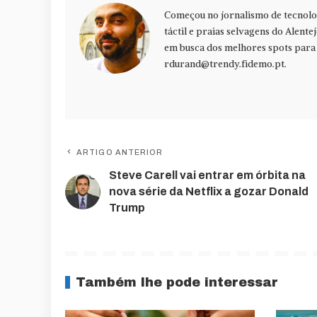
Começou no jornalismo de tecnolog
táctil e praias selvagens do Alente
em busca dos melhores spots para f
rdurand@trendy.fidemo.pt
.
ARTIGO ANTERIOR
Steve Carell vai entrar em órbita na
nova série da Netflix a gozar Donald
Trump
Também lhe pode interessar