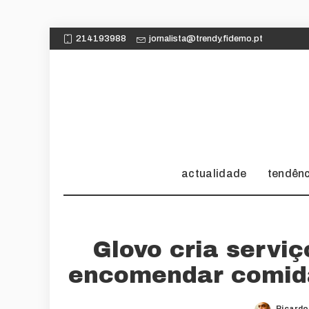
214193988
jornalista@trendy.fidemo.pt
actualidade
tendên
Glovo cria servi
encomendar comida
Ricardo