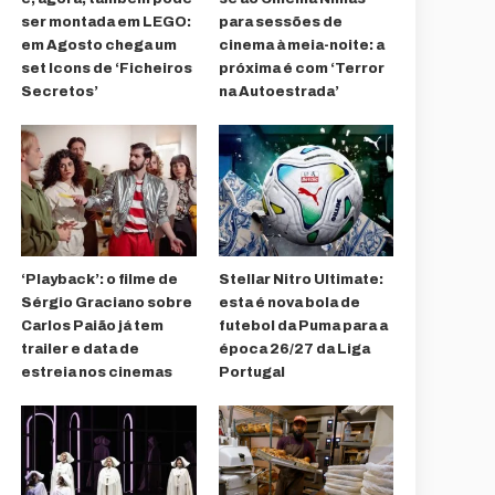
ser montada em LEGO:
para sessões de
em Agosto chega um
cinema à meia-noite: a
set Icons de ‘Ficheiros
próxima é com ‘Terror
Secretos’
na Autoestrada’
‘Playback’: o filme de
Stellar Nitro Ultimate:
Sérgio Graciano sobre
esta é nova bola de
Carlos Paião já tem
futebol da Puma para a
trailer e data de
época 26/27 da Liga
estreia nos cinemas
Portugal