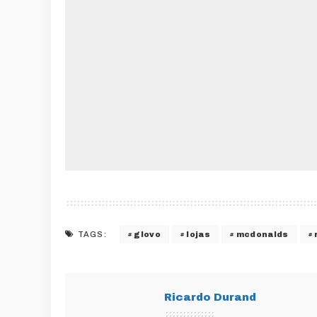
glovo
lojas
mcdonalds
TAGS:
Ricardo Durand