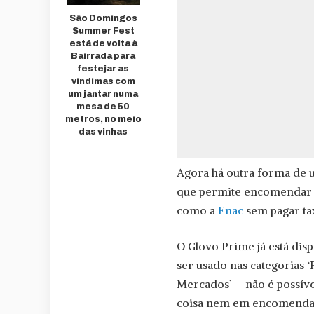
São Domingos
Summer Fest
está de volta à
Bairrada para
festejar as
vindimas com
um jantar numa
mesa de 50
metros, no meio
das vinhas
Agora há outra forma de u
que permite encomendar sn
como a
Fnac
sem pagar ta
O Glovo Prime já está disp
ser usado nas categorias ‘F
Mercados’ – não é possíve
coisa nem em encomendas 