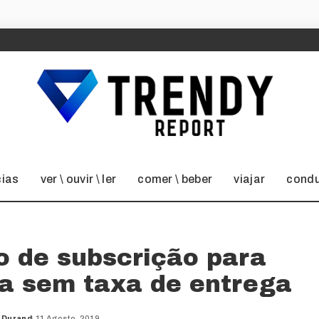
cias
ver \ ouvir \ ler
comer \ beber
viajar
condu
ço de subscrição para
 sem taxa de entrega
 Durand
11 Agosto, 2019