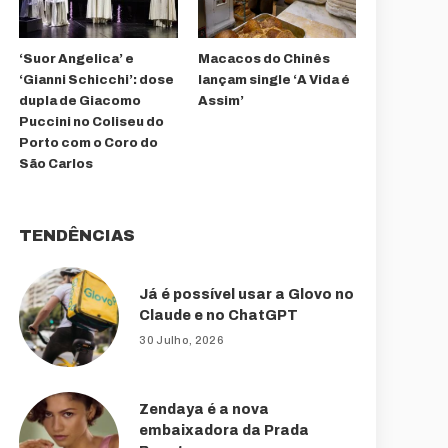
‘Suor Angelica’ e
Macacos do Chinês
‘Gianni Schicchi’: dose
lançam single ‘A Vida é
dupla de Giacomo
Assim’
Puccini no Coliseu do
Porto com o Coro do
São Carlos
TENDÊNCIAS
Já é possível usar a Glovo no
Claude e no ChatGPT
30 Julho, 2026
Zendaya é a nova
embaixadora da Prada