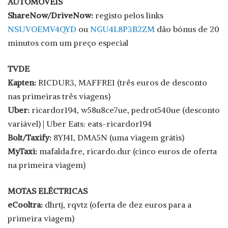
AUTOMÓVEIS
ShareNow/DriveNow:
registo pelos links
NSUVOEMV4QYD
ou
NGU4L8P3B2ZM
dão bónus de 20
minutos com um preço especial
TVDE
Kapten:
RICDUR3, MAFFRE1 (três euros de desconto
nas primeiras três viagens)
Uber:
ricardor194, w58u8ce7ue, pedrot540ue (desconto
variável) | Uber Eats: eats-ricardor194
Bolt/Taxify:
8YJ41, DMA5N (uma viagem grátis)
MyTaxi:
mafalda.fre, ricardo.dur (cinco euros de oferta
na primeira viagem)
MOTAS ELÉCTRICAS
eCooltra:
dhrtj, rqvtz (oferta de dez euros para a
primeira viagem)