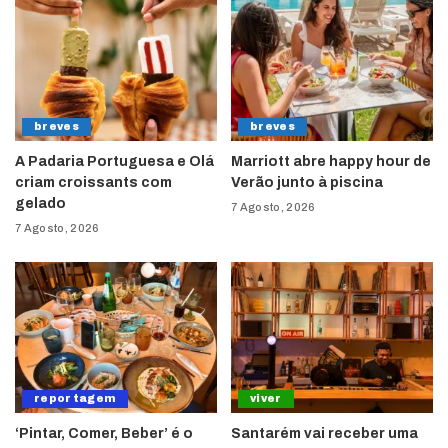
breves
breves
A Padaria Portuguesa e Olá
Marriott abre happy hour de
criam croissants com
Verão junto à piscina
gelado
7 Agosto, 2026
7 Agosto, 2026
reportagem
viver
‘Pintar, Comer, Beber’ é o
Santarém vai receber uma