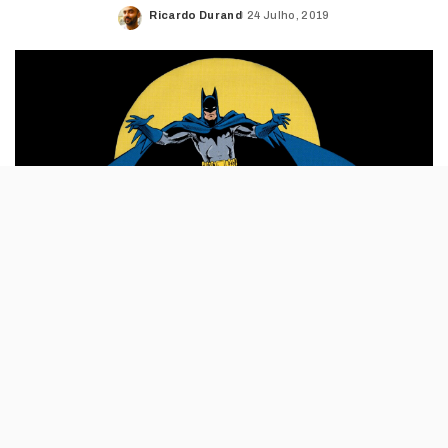
Ricardo Durand
24 Julho, 2019
Posted
by
O centro comercial Dolce Vita Tejo (que
agora se chama Ubbo) recebe, a partir de 29
de Julho, uma exposição dedicada a um dos
principais heróis da DC e uma figura
incontornável da cultura pop.