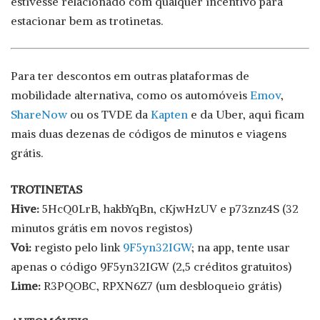
estivesse relacionado com qualquer incentivo para
estacionar bem as trotinetas.
Para ter descontos em outras plataformas de
mobilidade alternativa, como os automóveis
Emov
,
ShareNow
ou os TVDE da
Kapten
e da Uber, aqui ficam
mais duas dezenas de códigos de minutos e viagens
grátis.
TROTINETAS
Hive:
5HcQ0LrB, hakbYqBn, cKjwHzUV e p73znz4S (32
minutos grátis em novos registos)
Voi:
registo pelo link
9F5yn32IGW
; na app, tente usar
apenas o código 9F5yn32IGW (2,5 créditos gratuitos)
Lime:
R3PQOBC, RPXN6Z7 (um desbloqueio grátis)