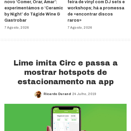
novo ‘Comer, Orar, Amar’:
feira de vinyl com DJ sets e
experimentámos o ‘Ceramic
workshops; há a promessa
by Night’ do Tágide Wine &
de «encontrar discos
Gastrobar
raros»
7 Agosto, 2026
7 Agosto, 2026
Lime imita Circ e passa a
mostrar hotspots de
estacionamento na app
Ricardo Durand
24 Julho, 2019
Posted
by