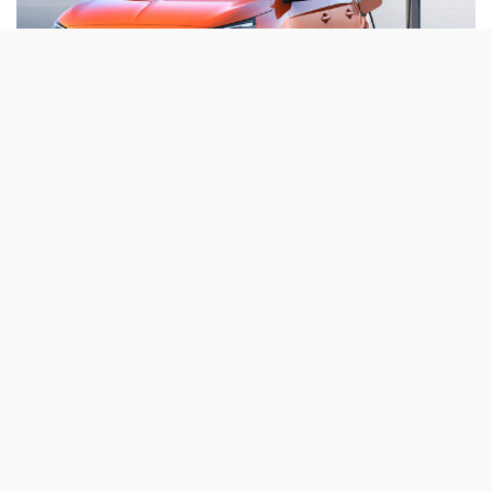
A sexta geração do Opel Corsa acaba de
chegar em Portugal, mas desta vez vai além
dos motores a gasolina. Os eléctricos
estreiam-se nesta gama com o e-Corsa.
Foi
há 36 anos que a gama Corsa
da Opel começou a ser
comercializada; na altura, e com o mercado dos
automóveis citadinos a crescer na Europa, a marca
decidiu criar um compacto e baptizou-o com a palavra
italiana
para corrida: ‘corsa’.