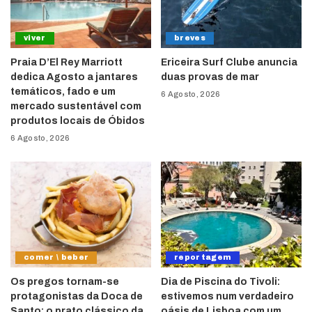
viver
breves
Praia D’El Rey Marriott
Ericeira Surf Clube anuncia
dedica Agosto a jantares
duas provas de mar
temáticos, fado e um
6 Agosto, 2026
mercado sustentável com
produtos locais de Óbidos
6 Agosto, 2026
comer \ beber
reportagem
Os pregos tornam-se
Dia de Piscina do Tivoli:
protagonistas da Doca de
estivemos num verdadeiro
Santo: o prato clássico da
oásis de Lisboa com um