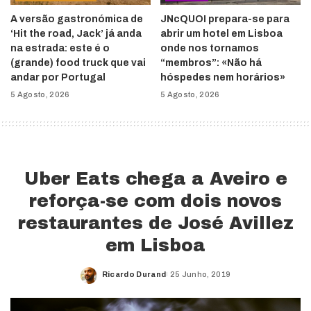
A versão gastronómica de
JNcQUOI prepara-se para
‘Hit the road, Jack’ já anda
abrir um hotel em Lisboa
na estrada: este é o
onde nos tornamos
(grande) food truck que vai
“membros”: «Não há
andar por Portugal
hóspedes nem horários»
5 Agosto, 2026
5 Agosto, 2026
Uber Eats chega a Aveiro e
reforça-se com dois novos
restaurantes de José Avillez
em Lisboa
Ricardo Durand
25 Junho, 2019
Posted
by