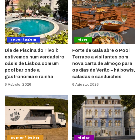
reportagem
viver
Dia de Piscina do Tivoli:
Forte de Gaia abre o Pool
estivemos num verdadeiro
Terrace a visitantes com
oásis de Lisboa com um
nova carta de almoço para
pool bar onde a
os dias de Verão – há bowls,
gastronomia é rainha
saladas e sanduíches
6 Agosto, 2026
6 Agosto, 2026
comer \ beber
viajar