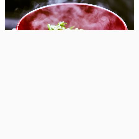
O Rei da China e a Pizzaria Lisboa são as
duas grandes novidades do início de Verão da
Uber Eats, em Lisboa, e chegada a Aveiro é a
mais recente expansão da marca.
José Avillez têm dois novos restaurantes na Uber Eats. O
serviço de entrega de refeições em casa (ou no
trabalho) acaba de ser reforçado com a inclusão do Rei