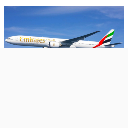
by
Lisboa deixa de ser a única cidade
portuguesa a ter voos directos para o Dubai.
O Porto é o segundo destino nacional da
Emirates.
Foi em
Janeiro de 2016 que a Emirates entrou em
Portugal
, com dois voos diários para o Dubai. Agora,