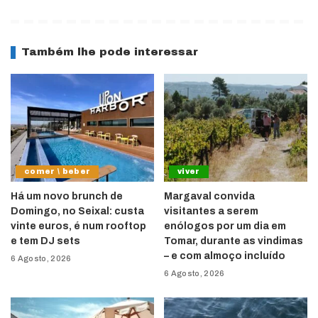
Também lhe pode interessar
comer \ beber
viver
Há um novo brunch de
Margaval convida
Domingo, no Seixal: custa
visitantes a serem
vinte euros, é num rooftop
enólogos por um dia em
e tem DJ sets
Tomar, durante as vindimas
– e com almoço incluído
6 Agosto, 2026
6 Agosto, 2026