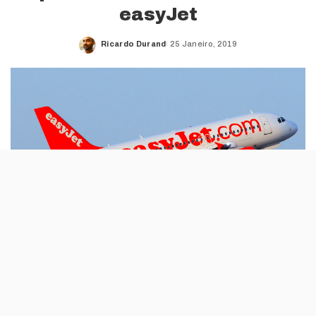
easyJet
Ricardo Durand
25 Janeiro, 2019
Posted
by
Em Novembro e Dezembro, a companhia
aérea low-cost já tinha posto mais de
setenta mil lugares com descontos até 25%.