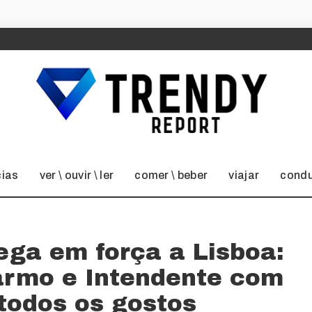
cias
ver \ ouvir \ ler
comer \ beber
viajar
condu
ega em força a Lisboa:
Carmo e Intendente com
 todos os gostos