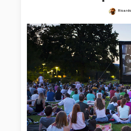
Ricard
Posted
by