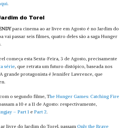
aqui
.
ardim do Torel
ENDY
para cinema ao ar livre em Agosto é no Jardim do
oa vai passar seis filmes, quatro deles são a saga Hunger
.
el começa esta Sexta-Feira, 3 de Agosto, precisamente
a série
, que retrata um futuro distópico, baseada nos
. A grande protagonista é Jennifer Lawrence, que
en.
 com o segundo filme, T
he
Hunger Games: Catching Fire
 passam a 10 e a 11 de Agosto: respectivamente,
gjay – Part 1
e
Part 2
.
ar livre do Jardim do Torel, passam
Only the Brave