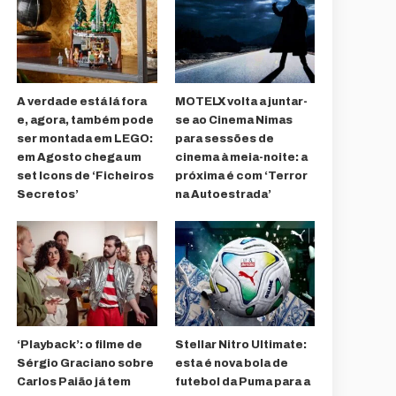
A verdade está lá fora
MOTELX volta a juntar-
e, agora, também pode
se ao Cinema Nimas
ser montada em LEGO:
para sessões de
em Agosto chega um
cinema à meia-noite: a
set Icons de ‘Ficheiros
próxima é com ‘Terror
Secretos’
na Autoestrada’
‘Playback’: o filme de
Stellar Nitro Ultimate:
Sérgio Graciano sobre
esta é nova bola de
Carlos Paião já tem
futebol da Puma para a