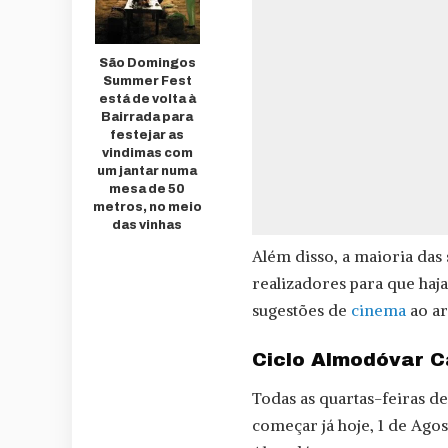
São Domingos
Summer Fest
está de volta à
Bairrada para
festejar as
vindimas com
um jantar numa
mesa de 50
metros, no meio
das vinhas
Além disso, a maioria das
realizadores para que haj
sugestões de
cinema
ao ar
Ciclo Almodóvar 
Todas as quartas-feiras d
começar já hoje, 1 de Agos