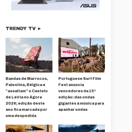
TRENDY TV ►
Bandas de Marrocos,
Portuguese Surf Film
Palestina, Bélgica e
Fest anuncia
“assaltam” o Castelo
vencedores da 15ª
de Leiria no Ágora
edição: das ondas
2026; edição deste
gigantes à música para
ano fica marcada por
apanhar ondas
uma despedida