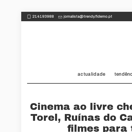
214193988
jornalista@trendy.fidemo.pt
actualidade
tendên
Cinema ao livre ch
Torel, Ruínas do 
filmes para