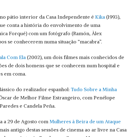
 no pátio interior da Casa Independente é
Kika
(1993),
e conta a história do envolvimento de uma
nica Forqué) com um fotógrafo (Ramón, Àlex
bos se conhecerem numa situação “macabra”.
ala Com Ela
(2002), um dois filmes mais conhecidos de
ões de dois homens que se conhecem num hospital e
es em coma.
lássico do realizador espanhol:
Tudo Sobre a Minha
 Óscar de Melhor Filme Estrangeiro, com Penélope
a Paredes e Candela Peña.
a a 29 de Agosto com
Mulheres à Beira de um Ataque
 mais antigo destas sessões de cinema ao ar livre na Casa