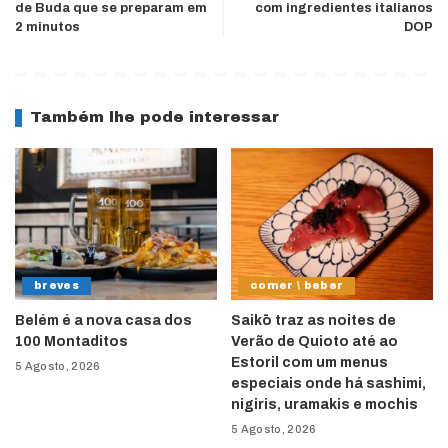
de Buda que se preparam em
com ingredientes italianos
2 minutos
DOP
Também lhe pode interessar
breves
comer \ beber
Belém é a nova casa dos
Saikō traz as noites de
100 Montaditos
Verão de Quioto até ao
Estoril com um menus
5 Agosto, 2026
especiais onde há sashimi,
nigiris, uramakis e mochis
5 Agosto, 2026