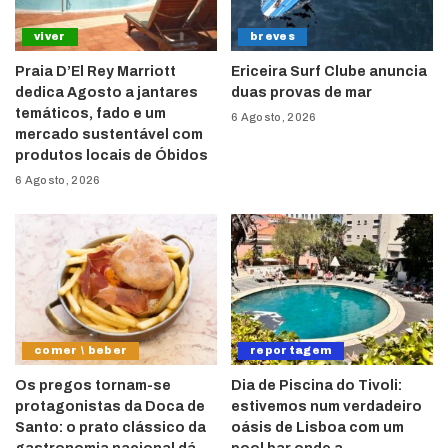
viver
breves
Praia D’El Rey Marriott
Ericeira Surf Clube anuncia
dedica Agosto a jantares
duas provas de mar
temáticos, fado e um
6 Agosto, 2026
mercado sustentável com
produtos locais de Óbidos
6 Agosto, 2026
comer \ beber
reportagem
Os pregos tornam-se
Dia de Piscina do Tivoli:
protagonistas da Doca de
estivemos num verdadeiro
Santo: o prato clássico da
oásis de Lisboa com um