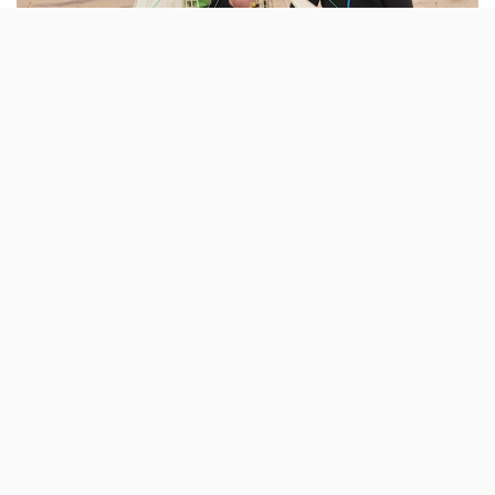
Os irmãos Ollie e Harry Ferguson (de cinco e
oito anos) modificaram um barco dos piratas
da Playmobil, montaram-lhe um GPS e
puseram-no nas águas ao largo da
Mauritânia. Cinco meses depois, chegou ao
destino.
Parece uma daquelas histórias demasiado insólitas para
parecer verdade, mas aconteceu mesmo. E não foi a
primeira vez. Em 2017, os dois irmãos Ferguson já
tinham posto o barco (chamaram-lhe ‘Adventure’) a
navegar entre a Escócia e a Dinamarca.