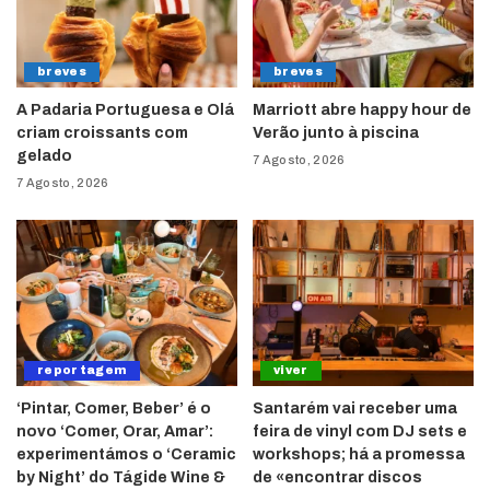
breves
breves
A Padaria Portuguesa e Olá
Marriott abre happy hour de
criam croissants com
Verão junto à piscina
gelado
7 Agosto, 2026
7 Agosto, 2026
reportagem
viver
‘Pintar, Comer, Beber’ é o
Santarém vai receber uma
novo ‘Comer, Orar, Amar’:
feira de vinyl com DJ sets e
experimentámos o ‘Ceramic
workshops; há a promessa
by Night’ do Tágide Wine &
de «encontrar discos