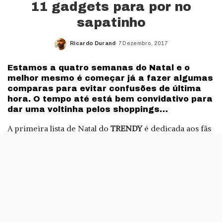
11 gadgets para por no
sapatinho
Ricardo Durand
7 Dezembro, 2017
Posted
by
Estamos a quatro semanas do Natal e o
melhor mesmo é começar já a fazer algumas
comparas para evitar confusões de última
hora. O tempo até está bem convidativo para
dar uma voltinha pelos shoppings…
A primeira lista de Natal do
TRENDY
é dedicada aos fãs
de tecnologia. Entre
smartphones
, colunas de som e
máquinas fotográficas, damos-lhe 11 sugestões de
gadgets recheados de tecnologia para por no sapatinho
de um familiar ou amigo.
Os preços são para todas as bolsas para que todos os
orçamentos sejam contemplados. Fique com a nossa