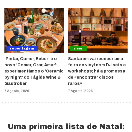
reportagem
viver
‘Pintar, Comer, Beber’ é o
Santarém vai receber uma
novo ‘Comer, Orar, Amar’:
feira de vinyl com DJ sets e
experimentámos o ‘Ceramic
workshops; há a promessa
by Night’ do Tágide Wine &
de «encontrar discos
Gastrobar
raros»
7 Agosto, 2026
7 Agosto, 2026
Uma primeira lista de Natal: