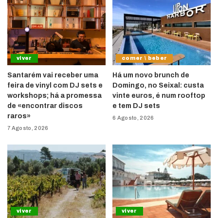
viver
comer \ beber
Santarém vai receber uma
Há um novo brunch de
feira de vinyl com DJ sets e
Domingo, no Seixal: custa
workshops; há a promessa
vinte euros, é num rooftop
de «encontrar discos
e tem DJ sets
raros»
6 Agosto, 2026
7 Agosto, 2026
viver
viver