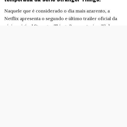
Naquele que é considerado o dia mais azarento, a
Netflix apresenta o segundo e último trailer oficial da
série original Stranger Things 2 que estreia a 27 de
Outubro.
É 1984 e os cidadãos de Hawkins, Indiana ainda estão a
recuperar dos horrores de Demogorgon e dos
segredos de Hawkins Lab. Will Byers foi resgatado do
Mundo Invertido, no entanto uma entidade ainda mais
sinistra continua a ameaçar aqueles que sobreviveram.